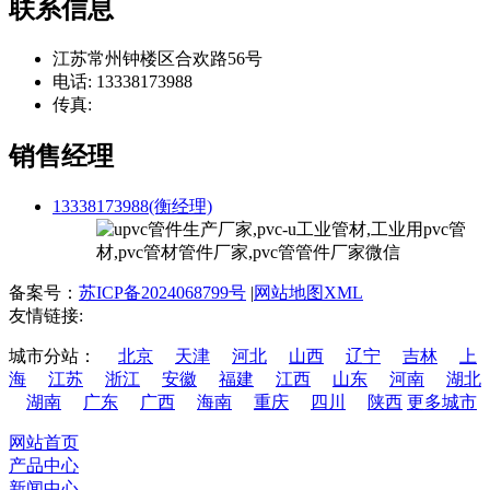
联系信息
江苏常州钟楼区合欢路56号
电话: 13338173988
传真:
销售经理
13338173988(衡经理)
备案号：
苏ICP备2024068799号
|
网站地图XML
友情链接:
城市分站：
北京
天津
河北
山西
辽宁
吉林
上
海
江苏
浙江
安徽
福建
江西
山东
河南
湖北
湖南
广东
广西
海南
重庆
四川
陕西
更多城市
网站首页
产品中心
新闻中心