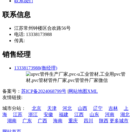
联系我们
联系信息
江苏常州钟楼区合欢路56号
电话: 13338173988
传真:
销售经理
13338173988(衡经理)
备案号：
苏ICP备2024068799号
|
网站地图XML
友情链接:
城市分站：
北京
天津
河北
山西
辽宁
吉林
上
海
江苏
浙江
安徽
福建
江西
山东
河南
湖北
湖南
广东
广西
海南
重庆
四川
陕西
更多城市
网站首页