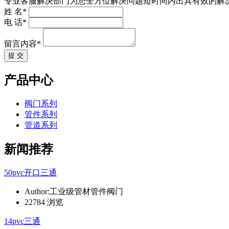
专业客服解决部门为您全方位解决问题短时间内出具有效的解
姓 名*
电 话*
留言内容*
提 交
产品中心
阀门系列
管件系列
管道系列
新闻推荐
50pvc开口三通
Author:工业级管材管件阀门
22784 浏览
14pvc三通