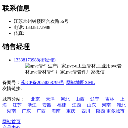
联系信息
江苏常州钟楼区合欢路56号
电话: 13338173988
传真:
销售经理
13338173988(衡经理)
备案号：
苏ICP备2024068799号
|
网站地图XML
友情链接:
城市分站：
北京
天津
河北
山西
辽宁
吉林
上
海
江苏
浙江
安徽
福建
江西
山东
河南
湖北
湖南
广东
广西
海南
重庆
四川
陕西
更多城市
网站首页
产品中心