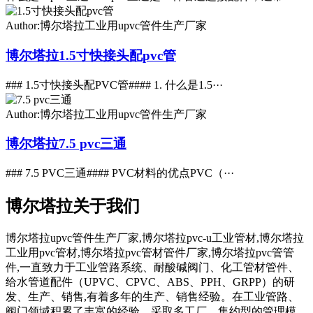
Author:博尔塔拉工业用upvc管件生产厂家
博尔塔拉1.5寸快接头配pvc管
### 1.5寸快接头配PVC管#### 1. 什么是1.5···
Author:博尔塔拉工业用upvc管件生产厂家
博尔塔拉7.5 pvc三通
### 7.5 PVC三通#### PVC材料的优点PVC（···
博尔塔拉关于我们
博尔塔拉upvc管件生产厂家,博尔塔拉pvc-u工业管材,博尔塔拉
工业用pvc管材,博尔塔拉pvc管材管件厂家,博尔塔拉pvc管管
件,一直致力于工业管路系统、耐酸碱阀门、化工管材管件、
给水管道配件（UPVC、CPVC、ABS、PPH、GRPP）的研
发、生产、销售,有着多年的生产、销售经验。在工业管路、
阀门领域积累了丰富的经验。采取多工厂、集约型的管理模