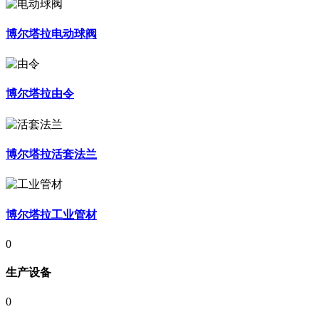
博尔塔拉电动球阀
博尔塔拉由令
博尔塔拉活套法兰
博尔塔拉工业管材
0
生产设备
0