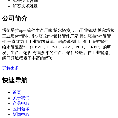
免费技术咨询
解答技术难题
公司简介
博尔塔拉upvc管件生产厂家,博尔塔拉pvc-u工业管材,博尔塔拉
工业用pvc管材,博尔塔拉pvc管材管件厂家,博尔塔拉pvc管管
件,一直致力于工业管路系统、耐酸碱阀门、化工管材管件、
给水管道配件（UPVC、CPVC、ABS、PPH、GRPP）的研
发、生产、销售,有着多年的生产、销售经验。在工业管路、
阀门领域积累了丰富的经验。
了解更多
快速导航
首页
关于我们
产品中心
应用领域
新闻中心