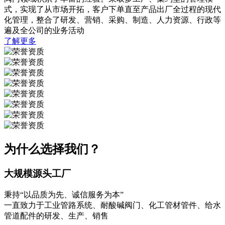
式，实现了从市场开拓，客户下单直至产品出厂全过程的现代
化管理，整合了研发、营销、采购、制造、人力资源、行政等
遍及全公司的业务活动
了解更多
为什么选择我们？
大规模源头工厂
秉持“以品质为先、诚信服务为本”
一直致力于工业管路系统、耐酸碱阀门、化工管材管件、给水
管道配件的研发、生产、销售