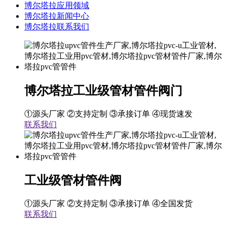
博尔塔拉应用领域
博尔塔拉新闻中心
博尔塔拉联系我们
博尔塔拉工业级管材管件阀门
①源头厂家 ②支持定制 ③承接订单 ④现货速发
联系我们
工业级管材管件阀
①源头厂家 ②支持定制 ③承接订单 ④全国发货
联系我们