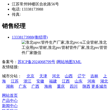
江苏常州钟楼区合欢路56号
电话: 13338173988
传真:
销售经理
13338173988(衡经理)
备案号：
苏ICP备2024068799号
|
网站地图XML
友情链接:
城市分站：
北京
天津
河北
山西
辽宁
吉林
上
海
江苏
浙江
安徽
福建
江西
山东
河南
湖北
湖南
广东
广西
海南
重庆
四川
陕西
更多城市
网站首页
产品中心
新闻中心