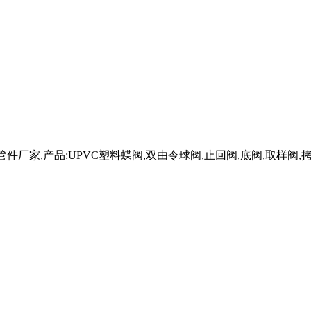
管件厂家,产品:UPVC塑料蝶阀,双由令球阀,止回阀,底阀,取样阀,拷贝