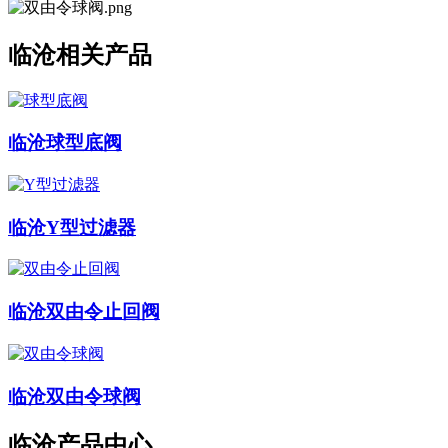
临沧相关产品
临沧球型底阀
临沧Y型过滤器
临沧双由令止回阀
临沧双由令球阀
临沧产品中心