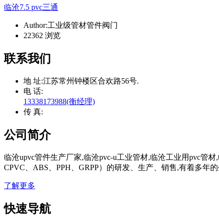
临沧7.5 pvc三通
Author:工业级管材管件阀门
22362 浏览
联系我们
地 址:
江苏常州钟楼区合欢路56号.
电 话:
13338173988(衡经理)
传 真:
公司简介
临沧upvc管件生产厂家,临沧pvc-u工业管材,临沧工业用pv
CPVC、ABS、PPH、GRPP）的研发、生产、销售,有着
了解更多
快速导航