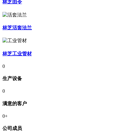
林芝由令
林芝活套法兰
林芝工业管材
0
生产设备
0
满意的客户
0
+
公司成员