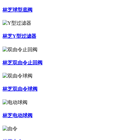
林芝球型底阀
林芝Y型过滤器
林芝双由令止回阀
林芝双由令球阀
林芝电动球阀