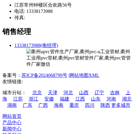
江苏常州钟楼区合欢路56号
电话: 13338173988
传真:
销售经理
13338173988(衡经理)
备案号：
苏ICP备2024068799号
|
网站地图XML
友情链接:
城市分站：
北京
天津
河北
山西
辽宁
吉林
上
海
江苏
浙江
安徽
福建
江西
山东
河南
湖北
湖南
广东
广西
海南
重庆
四川
陕西
更多城市
网站首页
产品中心
新闻中心