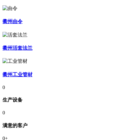
衢州由令
衢州活套法兰
衢州工业管材
0
生产设备
0
满意的客户
0
+