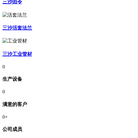
三沙由令
三沙活套法兰
三沙工业管材
0
生产设备
0
满意的客户
0
+
公司成员