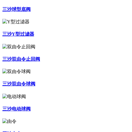
三沙球型底阀
三沙Y型过滤器
三沙双由令止回阀
三沙双由令球阀
三沙电动球阀