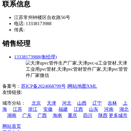
联系信息
江苏常州钟楼区合欢路56号
电话: 13338173988
传真:
销售经理
13338173988(衡经理)
备案号：
苏ICP备2024068799号
|
网站地图XML
友情链接:
城市分站：
北京
天津
河北
山西
辽宁
吉林
上
海
江苏
浙江
安徽
福建
江西
山东
河南
湖北
湖南
广东
广西
海南
重庆
四川
陕西
更多城市
网站首页