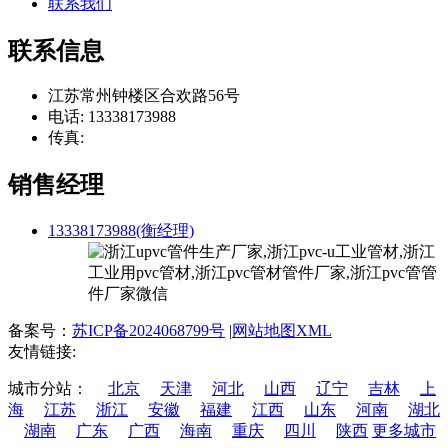
联系我们
联系信息
江苏常州钟楼区合欢路56号
电话: 13338173988
传真:
销售经理
13338173988(衡经理)
备案号：
苏ICP备2024068799号
|
网站地图XML
友情链接:
城市分站：
北京
天津
河北
山西
辽宁
吉林
上
海
江苏
浙江
安徽
福建
江西
山东
河南
湖北
湖南
广东
广西
海南
重庆
四川
陕西
更多城市