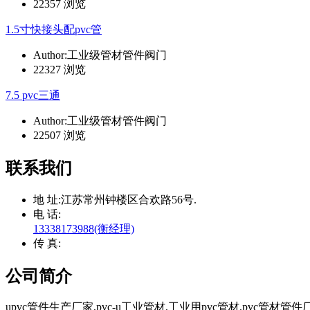
22357 浏览
1.5寸快接头配pvc管
Author:工业级管材管件阀门
22327 浏览
7.5 pvc三通
Author:工业级管材管件阀门
22507 浏览
联系我们
地 址:
江苏常州钟楼区合欢路56号.
电 话:
13338173988(衡经理)
传 真:
公司简介
upvc管件生产厂家,pvc-u工业管材,工业用pvc管材,pvc