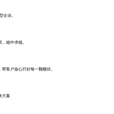
产型企业。
试，稳中求稳。
，帮客户放心拧好每一颗螺丝。
决方案