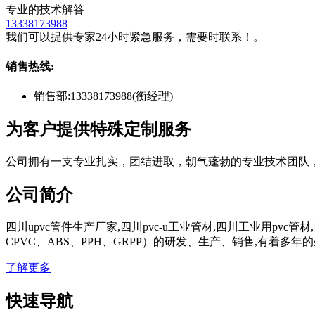
专业的技术解答
13338173988
我们可以提供专家24小时紧急服务，需要时联系！。
销售热线:
销售部:
13338173988(衡经理)
为客户提供特殊定制服务
公司拥有一支专业扎实，团结进取，朝气蓬勃的专业技术团队
公司简介
四川upvc管件生产厂家,四川pvc-u工业管材,四川工业用pv
CPVC、ABS、PPH、GRPP）的研发、生产、销售,有着
了解更多
快速导航