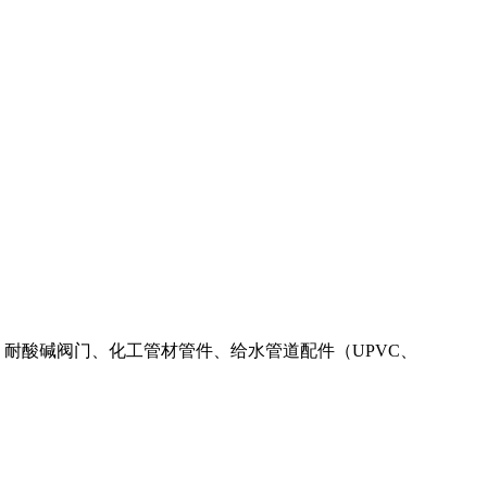
路系统、耐酸碱阀门、化工管材管件、给水管道配件（UPVC、